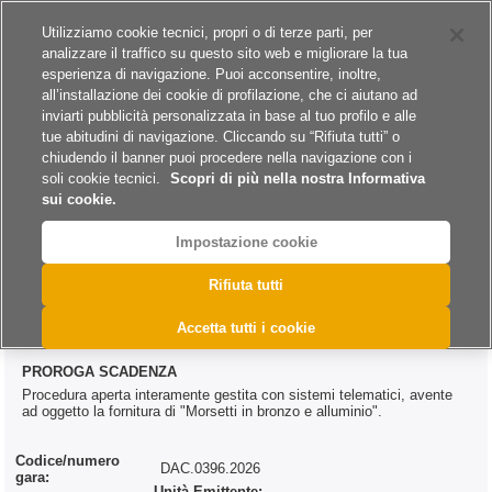
Siti del gruppo
Carriere
Utilizziamo cookie tecnici, propri o di terze parti, per
analizzare il traffico su questo sito web e migliorare la tua
esperienza di navigazione. Puoi acconsentire, inoltre,
all’installazione dei cookie di profilazione, che ci aiutano ad
inviarti pubblicità personalizzata in base al tuo profilo e alle
tue abitudini di navigazione. Cliccando su “Rifiuta tutti” o
A
A
A
chiudendo il banner puoi procedere nella navigazione con i
soli cookie tecnici.
Scopri di più nella nostra Informativa
sui cookie.
Impostazione cookie
>
>
>
Home
Bandi e Avvisi
Forniture
@DAC.0396.2026
Rifiuta tutti
@DAC.0396.2026
Accetta tutti i cookie
PROROGA SCADENZA
Procedura aperta interamente gestita con sistemi telematici, avente
ad oggetto la fornitura di "Morsetti in bronzo e alluminio".
Codice/numero
DAC.0396.2026
gara:
Unità Emittente: