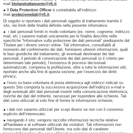
mail
titolaretrattamento@rfi.it
.
● Il
Data Protection Officer
è contattabile all’indirizzo
mail
protezionedati@rfi.it
.
Di seguito si riportano i dati personali oggetto di trattamento tramite il
sito, nei limiti delle finalità definite nella presente informativa:
● i dati personali forniti in modo volontario (es. nome, cognome, indirizzo
mail, etc.) saranno trattati unicamente per le finalità descritte nelle
specifiche “Informative sulla protezione dei dati personali” predisposte dal
Titolare per i diversi servizi online. Tali informative, consultabili al
momento del conferimento dei dati, forniranno ulteriori informazioni, quali
le basi giuridiche del trattamento, gli eventuali destinatari dei dati
personali, il periodo di conservazione dei dati personali (o il criterio per
determinare tale periodo), l’esistenza di processi decisionali
automatizzati, compresa la profilazione, oltre a tutte le informazioni utili,
riportate anche alla fine di questa sezione, per l’esercizio dei diritti
privacy;
● l’invio su base volontaria di posta elettronica agli indirizzi indicati su
questo Sito comporta la successiva acquisizione dell’indirizzo e-mail e
degli eventuali altri dati personali inseriti nella comunicazione elettronica,
nonché dei dati del mittente, necessari per rispondere alle richieste. Tali
dati sono utilizzati al solo fine di fornire le informazioni richieste;
● i dati non saranno utilizzati per scopi diversi se non con il consenso
esplicito dell’interessato;
● navigando il sito, vengono raccolte informazioni tecniche relative
all'hardware e al software utilizzati dai visitatori. Tali informazioni non
forniscono dati personali dell’Utente, ma solo dati di carattere