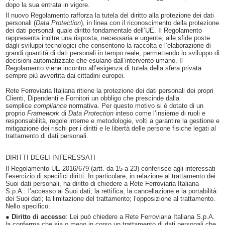
dopo la sua entrata in vigore.
Il nuovo Regolamento rafforza la tutela del diritto alla protezione dei dati
personali (
Data Protection
), in linea con il riconoscimento della protezione
dei dati personali quale diritto fondamentale dell’UE. Il Regolamento
rappresenta inoltre una risposta, necessaria e urgente, alle sfide poste
dagli sviluppi tecnologici che consentono la raccolta e l’elaborazione di
grandi quantità di dati personali in tempo reale, permettendo lo sviluppo di
decisioni automatizzate che esulano dall’intervento umano. Il
Regolamento viene incontro all’esigenza di tutela della sfera privata
sempre più avvertita dai cittadini europei.
Rete Ferroviaria Italiana ritiene la protezione dei dati personali dei propri
Clienti, Dipendenti e Fornitori un obbligo che prescinde dalla
semplice
compliance
normativa. Per questo motivo si è dotato di un
proprio
Framework
di
Data Protection
inteso come l’insieme di ruoli e
responsabilità, regole interne e metodologie, volti a garantire la gestione e
mitigazione dei rischi per i diritti e le libertà delle persone fisiche legati al
trattamento di dati personali.
DIRITTI DEGLI INTERESSATI
Il Regolamento UE 2016/679 (artt. da 15 a 23) conferisce agli interessati
l’esercizio di specifici diritti. In particolare, in relazione al trattamento dei
Suoi dati personali, ha diritto di chiedere a Rete Ferroviaria Italiana
S.p.A.: l’accesso ai Suoi dati; la rettifica, la cancellazione e la portabilità
dei Suoi dati; la limitazione del trattamento; l’opposizione al trattamento.
Nello specifico:
●
Diritto di accesso
: Lei può chiedere a Rete Ferroviaria Italiana S.p.A.
la conferma che sia o meno in corso un trattamento di dati personali che