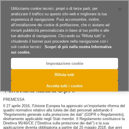
Siti del gruppo
Carriere
Utilizziamo cookie tecnici, propri o di terze parti, per
analizzare il traffico su questo sito web e migliorare la tua
esperienza di navigazione. Puoi acconsentire, inoltre,
all’installazione dei cookie di profilazione, che ci aiutano ad
inviarti pubblicità personalizzata in base al tuo profilo e alle
tue abitudini di navigazione. Cliccando su “Rifiuta tutti” o
A
A
A
chiudendo il banner puoi procedere nella navigazione con i
soli cookie tecnici.
Scopri di più nella nostra Informativa
sui cookie.
Impostazione cookie
>
Home
Protezione Dati
Rifiuta tutti
La Protezione dei Dati Personali in Rete
Accetta tutti i cookie
Ferroviaria Italiana S.p.A.
PREMESSA
Il 27 aprile 2016, l'Unione Europea ha approvato un’importante riforma del
quadro normativo relativo alla tutela dei dati personali adottando il
“Regolamento generale sulla protezione dei dati” (GDPR o Regolamento),
direttamente applicabile negli Stati membri. Il Regolamento sostituisce la
Direttiva 95/46/CE ("Direttiva sulla protezione dei dati") e la sua
applicazione diventa obbligatoria a partire dal 25 maggio 2018, due anni