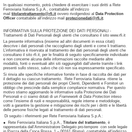
In qualsiasi momento, potrà chiedere di esercitare i suoi diritti a Rete
Ferroviaria Italiana S.p.A., contattabile all’indirizzo
mail
titolaretrattamento@rfi.it
ovvero rivolgendosi al
Data Protection
Officer
contattabile all’indirizzo mail
protezionedati@rfi.it
.
INFORMATIVA SULLA PROTEZIONE DEI DATI PERSONALI -
Trattamenti di Dati Personali degli utenti che consultano il sito www.rfi.it
La presente informativa (insieme ad altri documenti in essa citati)
descrive i dati personali che raccogliamo dagli utenti e come li trattiamo.
L’informativa è riservata al trattamento dei dati personali degli utenti che
consultano il sito rfi.it, per le finalità di seguito specificamente individuate
e non concerne alcuna delle informazioni raccolte mediante altre
modalità, fonti o eventuali altri siti raggiungibili dall’utente tramite i link
presenti sullo stesso, salvo che ciò non sia espressamente specificato.
Si rinvia alle specifiche informative fornite in fase di raccolta dei dati per
il dettaglio su ciascun trattamento. Rete Ferroviaria Italiana ritiene la
protezione dei dati personali dei propri Clienti, Dipendenti e Fornitori un
obbligo che prescinde dalla semplice
compliance
normativa. Per questo
motivo stiamo aggiornando le informative sulla Protezione dei Dati
Personali e ci siamo dotati di un
Framework
di
Data Protection
inteso
come l’insieme di ruoli e responsabilità, regole interne e metodologie,
volti a garantire la gestione e mitigazione dei rischi per i diritti e le libertà
delle persone fisiche legati al trattamento di dati personali.
Di seguito i riferimenti per Rete Ferroviaria Italiana S.p.A.:
● Rete Ferroviaria Italiana S.p.A.,
Titolare del trattamento
, è
rappresentata dall’Amministratore Delegato pro-tempore con sede legale
in Piazza della Croce Rossa, 1 – 00161 (Roma), contattabile all’indirizzo