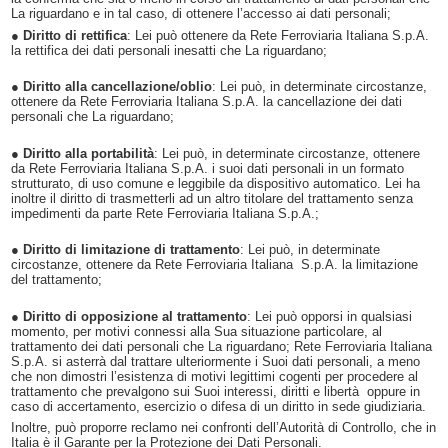
La riguardano e in tal caso, di ottenere l’accesso ai dati personali;
●
Diritto di rettifica
: Lei può ottenere da Rete Ferroviaria Italiana S.p.A.
la rettifica dei dati personali inesatti che La riguardano;
●
Diritto alla cancellazione/oblio
: Lei può, in determinate circostanze,
ottenere da Rete Ferroviaria Italiana S.p.A. la cancellazione dei dati
personali che La riguardano;
●
Diritto alla portabilità
: Lei può, in determinate circostanze, ottenere
da Rete Ferroviaria Italiana S.p.A. i suoi dati personali in un formato
strutturato, di uso comune e leggibile da dispositivo automatico. Lei ha
inoltre il diritto di trasmetterli ad un altro titolare del trattamento senza
impedimenti da parte Rete Ferroviaria Italiana S.p.A.;
●
Diritto di limitazione di trattamento
: Lei può, in determinate
circostanze, ottenere da Rete Ferroviaria Italiana S.p.A. la limitazione
del trattamento;
●
Diritto di opposizione al trattamento
: Lei può opporsi in qualsiasi
momento, per motivi connessi alla Sua situazione particolare, al
trattamento dei dati personali che La riguardano; Rete Ferroviaria Italiana
S.p.A. si asterrà dal trattare ulteriormente i Suoi dati personali, a meno
che non dimostri l’esistenza di motivi legittimi cogenti per procedere al
trattamento che prevalgono sui Suoi interessi, diritti e libertà oppure in
caso di accertamento, esercizio o difesa di un diritto in sede giudiziaria.
Inoltre, può proporre reclamo nei confronti dell’Autorità di Controllo, che in
Italia è il Garante per la Protezione dei Dati Personali.