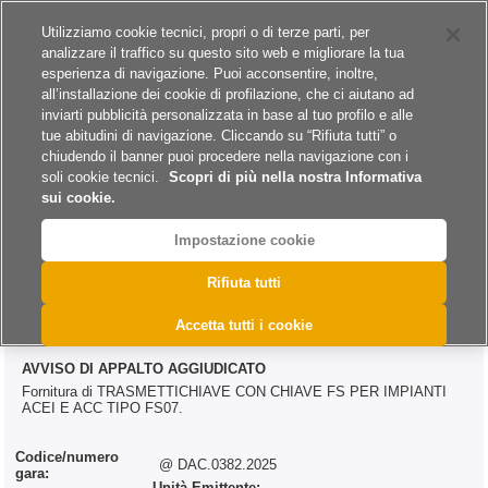
Siti del gruppo
Carriere
Utilizziamo cookie tecnici, propri o di terze parti, per
analizzare il traffico su questo sito web e migliorare la tua
esperienza di navigazione. Puoi acconsentire, inoltre,
all’installazione dei cookie di profilazione, che ci aiutano ad
inviarti pubblicità personalizzata in base al tuo profilo e alle
tue abitudini di navigazione. Cliccando su “Rifiuta tutti” o
A
A
A
chiudendo il banner puoi procedere nella navigazione con i
soli cookie tecnici.
Scopri di più nella nostra Informativa
sui cookie.
Impostazione cookie
>
>
>
Home
Esiti
Forniture
@ DAC.0382.2025
Rifiuta tutti
@ DAC.0382.2025
Accetta tutti i cookie
AVVISO DI APPALTO AGGIUDICATO
Fornitura di TRASMETTICHIAVE CON CHIAVE FS PER IMPIANTI
ACEI E ACC TIPO FS07.
Codice/numero
@ DAC.0382.2025
gara:
Unità Emittente: