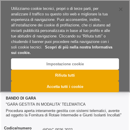
Siti del gruppo
Carriere
Utilizziamo cookie tecnici, propri o di terze parti, per
analizzare il traffico su questo sito web e migliorare la tua
esperienza di navigazione. Puoi acconsentire, inoltre,
all’installazione dei cookie di profilazione, che ci aiutano ad
inviarti pubblicità personalizzata in base al tuo profilo e alle
tue abitudini di navigazione. Cliccando su “Rifiuta tutti” o
A
A
A
chiudendo il banner puoi procedere nella navigazione con i
soli cookie tecnici.
Scopri di più nella nostra Informativa
sui cookie.
Impostazione cookie
>
>
>
Home
Esiti
Forniture
@DAC.0026.2022
Rifiuta tutti
@DAC.0026.2022
Accetta tutti i cookie
BANDO DI GARA
"GARA GESTITA IN MODALITA' TELEMATICA
Procedura aperta interamente gestita con sistemi telematici, avente
ad oggetto la Fornitura di Rotaie Intermedie e Giunti Isolanti Incollati"
Codice/numero
@DAC.0026.2022