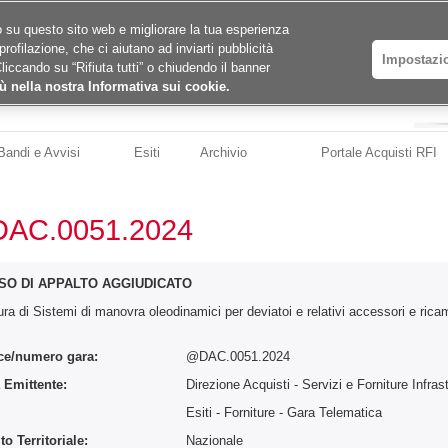
ico su questo sito web e migliorare la tua esperienza
profilazione, che ci aiutano ad inviarti pubblicità
Impostazi
Cliccando su “Rifiuta tutti” o chiudendo il banner
ù nella nostra Informativa sui cookie.
Bandi e Avvisi
Esiti
Archivio
Portale Acquisti RFI
AC.0051.2024
SO DI APPALTO AGGIUDICATO
tura di Sistemi di manovra oleodinamici per deviatoi e relativi accessori e rica
ce/numero gara:
@DAC.0051.2024
 Emittente:
Direzione Acquisti - Servizi e Forniture Infras
:
Esiti - Forniture
- Gara Telematica
o Territoriale:
Nazionale