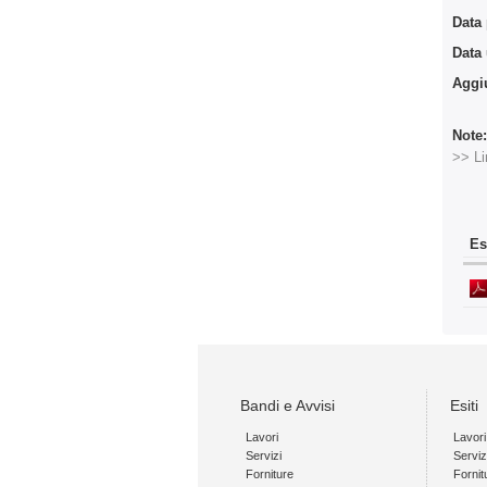
Data
Data
Aggi
Note
>> Li
Es
Bandi e Avvisi
Esiti
Lavori
Lavori
Servizi
Serviz
Forniture
Fornit