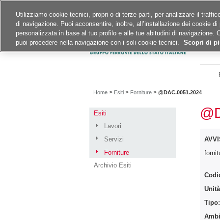
Siti del gruppo
Carriere
Utilizziamo cookie tecnici, propri o di terze parti, per analizzare il traff
di navigazione. Puoi acconsentire, inoltre, all’installazione dei cookie di 
A
A
A
personalizzata in base al tuo profilo e alle tue abitudini di navigazione. 
puoi procedere nella navigazione con i soli cookie tecnici.
Scopri di pi
>
>
>
Home
Esiti
Forniture
@DAC.0051.2024
@D
Esiti
Lavori
Servizi
AVVI
Forniture
forni
Archivio Esiti
Codi
Unità
Tipo
Ambit