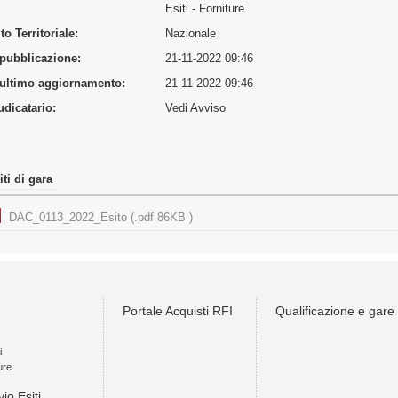
:
Esiti - Forniture
o Territoriale:
Nazionale
 pubblicazione:
21-11-2022 09:46
 ultimo aggiornamento:
21-11-2022 09:46
udicatario:
Vedi Avviso
iti di gara
DAC_0113_2022_Esito (.pdf 86KB )
Portale Acquisti RFI
Qualificazione e gare
i
ure
vio Esiti