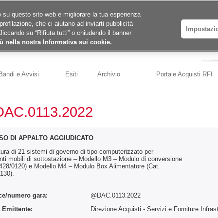
ico su questo sito web e migliorare la tua esperienza
profilazione, che ci aiutano ad inviarti pubblicità
Impostazi
Cliccando su “Rifiuta tutti” o chiudendo il banner
ù nella nostra Informativa sui cookie.
Bandi e Avvisi
Esiti
Archivio
Portale Acquisti RFI
AC.0113.2022
SO DI APPALTO AGGIUDICATO
tura di 21 sistemi di governo di tipo computerizzato per
nti mobili di sottostazione – Modello M3 – Modulo di conversione
 428/0120) e Modello M4 – Modulo Box Alimentatore (Cat.
130).
ce/numero gara:
@DAC.0113.2022
 Emittente:
Direzione Acquisti - Servizi e Forniture Infras