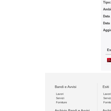
Tipo
Ambit
Data
Data
Aggi
Es
Bandi e Avvisi
Esiti
Lavori
Lavori
Servizi
Serviz
Forniture
Fornit
Archivio Bandi e Avvisi
Archi