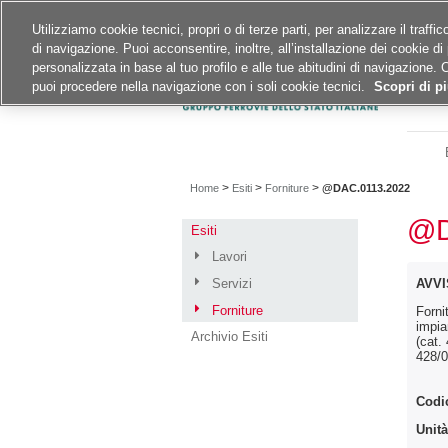
Siti del gruppo
Carriere
Utilizziamo cookie tecnici, propri o di terze parti, per analizzare il traff
di navigazione. Puoi acconsentire, inoltre, all’installazione dei cookie di 
A
A
A
personalizzata in base al tuo profilo e alle tue abitudini di navigazione. 
puoi procedere nella navigazione con i soli cookie tecnici.
Scopri di pi
>
>
>
Home
Esiti
Forniture
@DAC.0113.2022
@D
Esiti
Lavori
Servizi
AVVI
Forniture
Forni
impia
Archivio Esiti
(cat.
428/0
Codi
Unità