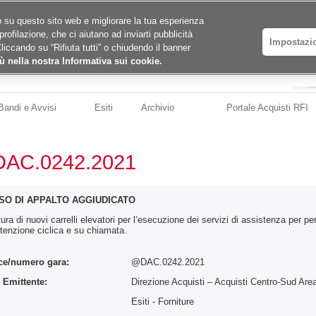
ico su questo sito web e migliorare la tua esperienza
profilazione, che ci aiutano ad inviarti pubblicità
Impostazi
Cliccando su “Rifiuta tutti” o chiudendo il banner
ù nella nostra Informativa sui cookie.
Bandi e Avvisi
Esiti
Archivio
Portale Acquisti RFI
AC.0242.2021
SO DI APPALTO AGGIUDICATO
tura di nuovi carrelli elevatori per l’esecuzione dei servizi di assistenza per p
enzione ciclica e su chiamata.
ce/numero gara:
@DAC.0242.2021
 Emittente:
Direzione Acquisti – Acquisti Centro-Sud A
:
Esiti - Forniture