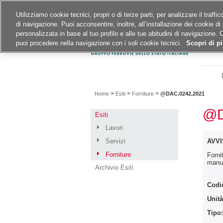
Siti del gruppo
Carriere
Utilizziamo cookie tecnici, propri o di terze parti, per analizzare il traff
di navigazione. Puoi acconsentire, inoltre, all’installazione dei cookie di 
A
A
A
personalizzata in base al tuo profilo e alle tue abitudini di navigazione. 
puoi procedere nella navigazione con i soli cookie tecnici.
Scopri di pi
>
>
>
Home
Esiti
Forniture
@DAC.0242.2021
@D
Esiti
Lavori
Servizi
AVVI
Forniture
Forni
manut
Archivio Esiti
Codi
Unità
Tipo