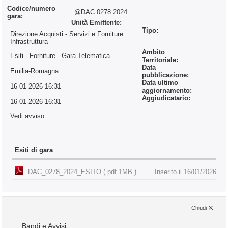
Codice/numero
@DAC.0278.2024
gara:
Unità Emittente:
Tipo:
Direzione Acquisti - Servizi e Forniture
Infrastruttura
Ambito
Esiti - Forniture
- Gara Telematica
Territoriale:
Data
Emilia-Romagna
pubblicazione:
Data ultimo
16-01-2026 16:31
aggiornamento:
Aggiudicatario:
16-01-2026 16:31
Vedi avviso
Esiti di gara
DAC_0278_2024_ESITO (.pdf 1MB )
Inserito il 16/01/2026
Chiudi
Bandi e Avvisi