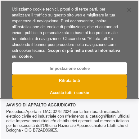
Siti del gruppo
Carriere
Utilizziamo cookie tecnici, propri o di terze parti, per
analizzare il traffico su questo sito web e migliorare la tua
esperienza di navigazione. Puoi acconsentire, inoltre,
all’installazione dei cookie di profilazione, che ci aiutano ad
inviarti pubblicità personalizzata in base al tuo profilo e alle
tue abitudini di navigazione. Cliccando su “Rifiuta tutti” o
A
A
A
chiudendo il banner puoi procedere nella navigazione con i
soli cookie tecnici.
Scopri di più nella nostra Informativa
sui cookie.
Impostazione cookie
>
>
>
Home
Esiti
Forniture
@DAC.0278.2024
Rifiuta tutti
@DAC.0278.2024
Accetta tutti i cookie
AVVISO DI APPALTO AGGIUDICATO
Procedura Aperta n. DAC.0278.2024 per la fornitura di materiale
elettrico civile ed industriale con riferimento ai cataloghi/listini ufficiali
delle Imprese produttrici e/o distributrici operanti sul mercato italiano
per le necessità dell'Officina Nazionale Apparecchiature Elettriche di
Bologna - CIG B72AD869E5.