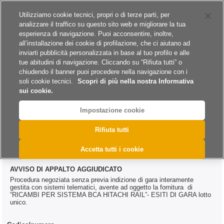
Siti del gruppo
Carriere
Utilizziamo cookie tecnici, propri o di terze parti, per
analizzare il traffico su questo sito web e migliorare la tua
esperienza di navigazione. Puoi acconsentire, inoltre,
all’installazione dei cookie di profilazione, che ci aiutano ad
inviarti pubblicità personalizzata in base al tuo profilo e alle
tue abitudini di navigazione. Cliccando su “Rifiuta tutti” o
A
A
A
chiudendo il banner puoi procedere nella navigazione con i
soli cookie tecnici.
Scopri di più nella nostra Informativa
sui cookie.
Impostazione cookie
>
>
>
Home
Esiti
Forniture
@DAC.0481.2025
Rifiuta tutti
@DAC.0481.2025
Accetta tutti i cookie
AVVISO DI APPALTO AGGIUDICATO
Procedura negoziata senza previa indizione di gara interamente
gestita con sistemi telematici, avente ad oggetto la fornitura di
“RICAMBI PER SISTEMA BCA HITACHI RAIL”- ESITI DI GARA lotto
unico.