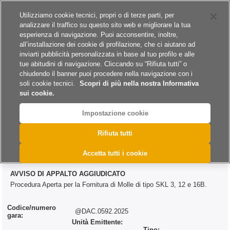
Siti del gruppo
Carriere
Utilizziamo cookie tecnici, propri o di terze parti, per
analizzare il traffico su questo sito web e migliorare la tua
esperienza di navigazione. Puoi acconsentire, inoltre,
all’installazione dei cookie di profilazione, che ci aiutano ad
inviarti pubblicità personalizzata in base al tuo profilo e alle
tue abitudini di navigazione. Cliccando su “Rifiuta tutti” o
A
A
A
chiudendo il banner puoi procedere nella navigazione con i
soli cookie tecnici.
Scopri di più nella nostra Informativa
sui cookie.
Impostazione cookie
>
>
>
Home
Esiti
Forniture
@DAC.0592.2025
Rifiuta tutti
@DAC.0592.2025
Accetta tutti i cookie
AVVISO DI APPALTO AGGIUDICATO
Procedura Aperta per la Fornitura di Molle di tipo SKL 3, 12 e 16B.
Codice/numero
@DAC.0592.2025
gara:
Unità Emittente:
Tipo: