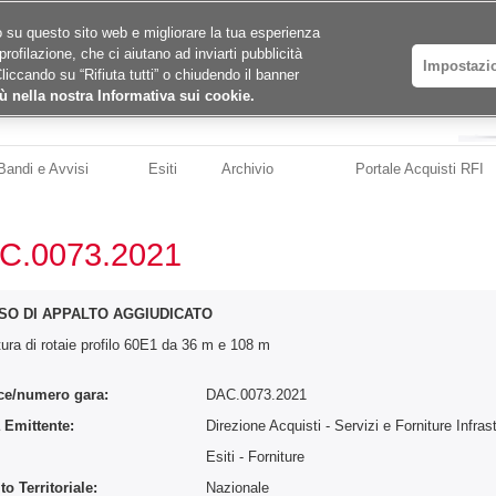
ico su questo sito web e migliorare la tua esperienza
profilazione, che ci aiutano ad inviarti pubblicità
Impostazi
Cliccando su “Rifiuta tutti” o chiudendo il banner
ù nella nostra Informativa sui cookie.
Bandi e Avvisi
Esiti
Archivio
Portale Acquisti RFI
C.0073.2021
SO DI APPALTO AGGIUDICATO
tura di rotaie profilo 60E1 da 36 m e 108 m
ce/numero gara:
DAC.0073.2021
 Emittente:
Direzione Acquisti - Servizi e Forniture Infras
:
Esiti - Forniture
o Territoriale:
Nazionale