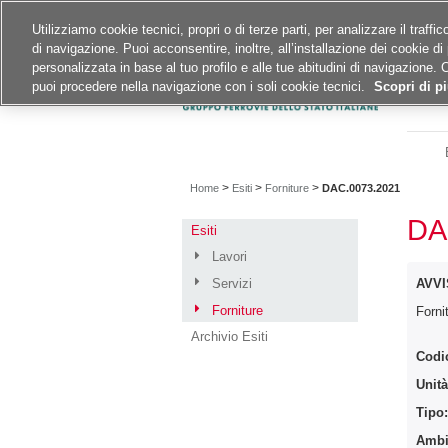
Siti del gruppo
Carriere
Utilizziamo cookie tecnici, propri o di terze parti, per analizzare il traff
di navigazione. Puoi acconsentire, inoltre, all’installazione dei cookie di 
A
A
A
personalizzata in base al tuo profilo e alle tue abitudini di navigazione. 
puoi procedere nella navigazione con i soli cookie tecnici.
Scopri di pi
>
>
>
Home
Esiti
Forniture
DAC.0073.2021
DA
Esiti
Lavori
Servizi
AVVI
Forniture
Forni
Archivio Esiti
Codi
Unità
Tipo
Ambit