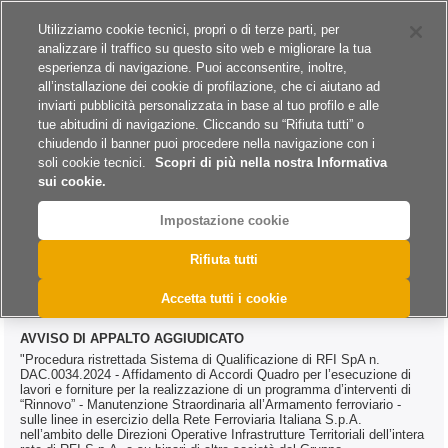
Siti del gruppo
Carriere
Utilizziamo cookie tecnici, propri o di terze parti, per
analizzare il traffico su questo sito web e migliorare la tua
esperienza di navigazione. Puoi acconsentire, inoltre,
all’installazione dei cookie di profilazione, che ci aiutano ad
inviarti pubblicità personalizzata in base al tuo profilo e alle
tue abitudini di navigazione. Cliccando su “Rifiuta tutti” o
A
A
A
chiudendo il banner puoi procedere nella navigazione con i
soli cookie tecnici.
Scopri di più nella nostra Informativa
sui cookie.
Impostazione cookie
>
>
>
Home
Esiti
Lavori
@DAC.0034.2024
Rifiuta tutti
@DAC.0034.2024
Accetta tutti i cookie
AVVISO DI APPALTO AGGIUDICATO
"Procedura ristrettada Sistema di Qualificazione di RFI SpA n.
DAC.0034.2024 - Affidamento di Accordi Quadro per l’esecuzione di
lavori e forniture per la realizzazione di un programma d’interventi di
“Rinnovo” - Manutenzione Straordinaria all’Armamento ferroviario -
sulle linee in esercizio della Rete Ferroviaria Italiana S.p.A.
nell’ambito delle Direzioni Operative Infrastrutture Territoriali dell’intera