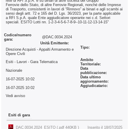
rete di RFI S.p.A. e su binari di altre società del Gruppo
Ferrovie dello Stato, di altre Ferrovie Regionali, nonché delle Imprese
di Trasporto, consistenti in lavori di “Rinnovo” ai binari e agli scambi ai
sensi degli artt. 72 e 165 del D. Lgs. 36/2023, per la parte applicabile
a RFI S.p.A. quale Ente aggiudicatore operante nei c.d. Settori
speciali. ESITO Lotti nn. 1-2-3-4-5-6-7-8-9--10-11-12-13-14-15"
Codice/numero
@DAC.0034.2024
gara:
Unità Emittente:
Tipo:
Direzione Acquisti - Appalti Armamento e
Opere Civili
Ambito
Esiti - Lavori
- Gara Telematica
Territoriale:
Data
Nazionale
pubblicazione:
Data ultimo
16-07-2025 10:02
aggiornamento:
Aggiudicatario:
16-07-2025 10:02
Vedi avviso
Esiti di gara
DAC.0034.2024_ESITO (.pdf 440KB )
Inserito il 18/07/2025