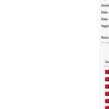
Ambit
Data
Data
Aggi
Note
>> Li
Ge