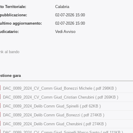
o Territoriale:
Calabria
 pubblicazione:
02-07-2026 15:00
 ultimo aggiornamento:
02-07-2026 15:00
udicatario:
Vedi Avviso
:
nk al bando
stione gara
DAC_0089_2024_CV_Comm Giud_Bonezzi Michele (.pdf 298KB )
DAC_0089_2024_CV_Comm Giud_Cristian Cherubini (.pdf 269KB )
DAC_0089_2024_Delib Comm Giud_Spinelli (.pdf 62KB )
DAC_0089_2024_Delib Comm Giud_Bonezzi (.pdf 274KB )
DAC_0089_2024_Delib Comm Giud_Cherubini (.pdf 274KB )
DAC_0089_2024_CV_Comm Giud_Spinelli Marco Santo (.pdf 111KB )