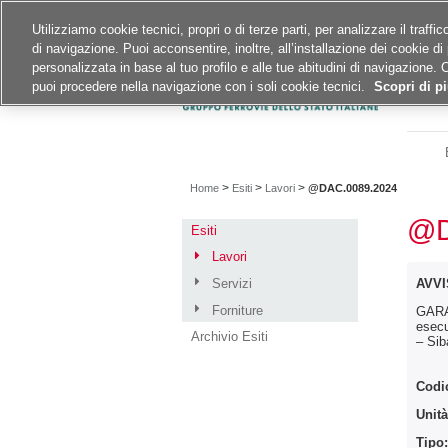
Siti del gruppo
Carriere
Utilizziamo cookie tecnici, propri o di terze parti, per analizzare il traff
di navigazione. Puoi acconsentire, inoltre, all’installazione dei cookie di 
A
A
A
personalizzata in base al tuo profilo e alle tue abitudini di navigazione. 
puoi procedere nella navigazione con i soli cookie tecnici.
Scopri di pi
>
>
>
Home
Esiti
Lavori
@DAC.0089.2024
@D
Esiti
Lavori
Servizi
AVVI
Forniture
GARA 
esecu
Archivio Esiti
– Sib
Codi
Unità
Tipo