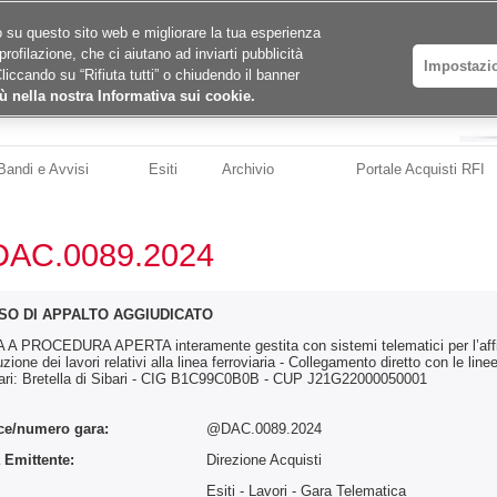
ico su questo sito web e migliorare la tua esperienza
profilazione, che ci aiutano ad inviarti pubblicità
Impostazi
Cliccando su “Rifiuta tutti” o chiudendo il banner
ù nella nostra Informativa sui cookie.
Bandi e Avvisi
Esiti
Archivio
Portale Acquisti RFI
AC.0089.2024
SO DI APPALTO AGGIUDICATO
A PROCEDURA APERTA interamente gestita con sistemi telematici per l’affi
zione dei lavori relativi alla linea ferroviaria - Collegamento diretto con le 
ari: Bretella di Sibari - CIG B1C99C0B0B - CUP J21G22000050001
ce/numero gara:
@DAC.0089.2024
 Emittente:
Direzione Acquisti
:
Esiti - Lavori
- Gara Telematica