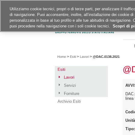
Siti del gruppo
Carriere
Utilizziamo cookie tecnici, propri o di terze parti, per analizzare il traff
di navigazione. Puoi acconsentire, inoltre, all’installazione dei cookie di 
A
A
A
personalizzata in base al tuo profilo e alle tue abitudini di navigazione. 
puoi procedere nella navigazione con i soli cookie tecnici.
Scopri di pi
>
>
>
Home
Esiti
Lavori
@DAC.0138.2021
@D
Esiti
Lavori
Servizi
AVVI
Forniture
DAC.0
linea
Archivio Esiti
Codi
Unità
Tipo