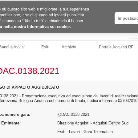
ico su questo sito web e migliorare la tua esperienza
profilazione, che ci aiutano ad inviarti pubblicità
Impostazi
Cliccando su “Rifiuta tutti” o chiudendo il banner
ù nella nostra Informativa sui cookie.
Bandi e Avvisi
Esiti
Archivio
Portale Acquisti RFI
AC.0138.2021
SO DI APPALTO AGGIUDICATO
138.2021 - Progettazione esecutiva ed esecuzione dei lavori di realizzazione 
 ferroviaria Bologna-Ancona nel comune di Imola, codici intervento 03703201
ce/numero gara:
@DAC.0138.2021
 Emittente:
Direzione Acquisti - Acquisti Centro Sud
:
Esiti - Lavori
- Gara Telematica