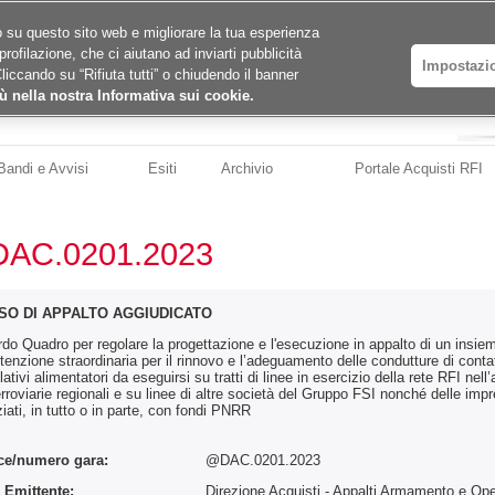
ico su questo sito web e migliorare la tua esperienza
profilazione, che ci aiutano ad inviarti pubblicità
Impostazi
Cliccando su “Rifiuta tutti” o chiudendo il banner
ù nella nostra Informativa sui cookie.
Bandi e Avvisi
Esiti
Archivio
Portale Acquisti RFI
AC.0201.2023
SO DI APPALTO AGGIUDICATO
do Quadro per regolare la progettazione e l'esecuzione in appalto di un insieme
enzione straordinaria per il rinnovo e l’adeguamento delle condutture di conta
elativi alimentatori da eseguirsi su tratti di linee in esercizio della rete RFI nell
ferroviarie regionali e su linee di altre società del Gruppo FSI nonché delle imp
ziati, in tutto o in parte, con fondi PNRR
ce/numero gara:
@DAC.0201.2023
 Emittente:
Direzione Acquisti - Appalti Armamento e Oper