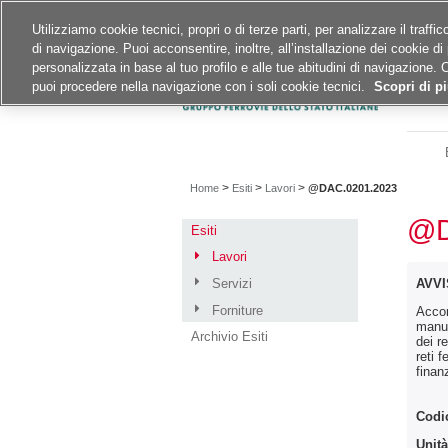
Siti del gruppo
Carriere
Utilizziamo cookie tecnici, propri o di terze parti, per analizzare il traff
di navigazione. Puoi acconsentire, inoltre, all’installazione dei cookie di 
A
A
A
personalizzata in base al tuo profilo e alle tue abitudini di navigazione. 
puoi procedere nella navigazione con i soli cookie tecnici.
Scopri di pi
>
>
>
Home
Esiti
Lavori
@DAC.0201.2023
@D
Esiti
Lavori
Servizi
AVVI
Forniture
Accor
manut
Archivio Esiti
dei r
reti 
finan
Codi
Unità