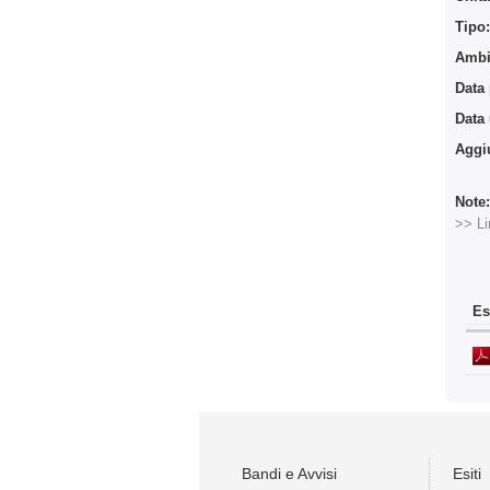
Tipo
Ambit
Data
Data
Aggi
Note
>> Li
Es
Bandi e Avvisi
Esiti