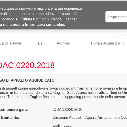
ico su questo sito web e migliorare la tua esperienza
profilazione, che ci aiutano ad inviarti pubblicità
Impostazi
Cliccando su “Rifiuta tutti” o chiudendo il banner
ù nella nostra Informativa sui cookie.
Bandi e Avvisi
Esiti
Archivio
Portale Acquisti RFI
AC.0220.2018
SO DI APPALTO AGGIUDICATO
i di progettazione esecutiva e lavori riguardanti l’armamento ferroviario e le oper
nenze, in tratti saltuari della linea Cagliari-Golfo Aranci nelle tratte a Nord di O
ione Territoriale di Cagliari finalizzati all’upgrading prestazionale della stessa.
ce/numero gara:
@DAC.0220.2018
 Emittente:
Direzione Acquisti - Appalti Armamento e Oper
:
Esiti - Lavori