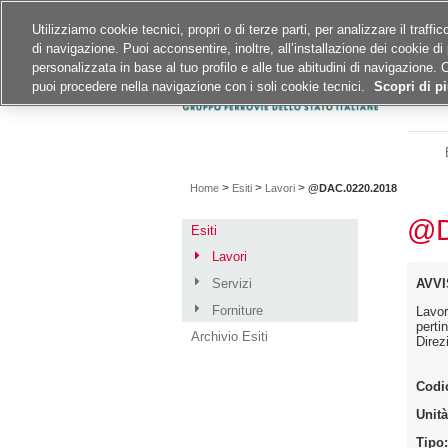
Siti del gruppo
Carriere
Utilizziamo cookie tecnici, propri o di terze parti, per analizzare il traff
di navigazione. Puoi acconsentire, inoltre, all’installazione dei cookie di 
A
A
A
personalizzata in base al tuo profilo e alle tue abitudini di navigazione. 
puoi procedere nella navigazione con i soli cookie tecnici.
Scopri di pi
>
>
>
Home
Esiti
Lavori
@DAC.0220.2018
@D
Esiti
Lavori
Servizi
AVVI
Forniture
Lavor
perti
Archivio Esiti
Direz
Codi
Unità
Tipo