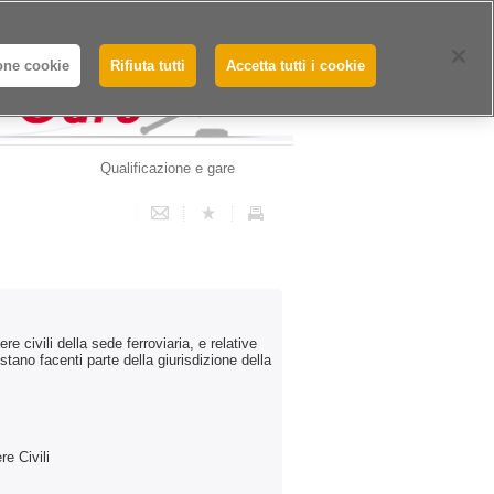
Whistleblowing - Segnalazioni
one cookie
Rifiuta tutti
Accetta tutti i cookie
Qualificazione e gare
e civili della sede ferroviaria, e relative
ristano facenti parte della giurisdizione della
e Civili