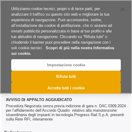
Siti del gruppo
Carriere
Utilizziamo cookie tecnici, propri o di terze parti, per
analizzare il traffico su questo sito web e migliorare la tua
esperienza di navigazione. Puoi acconsentire, inoltre,
all’installazione dei cookie di profilazione, che ci aiutano ad
inviarti pubblicità personalizzata in base al tuo profilo e alle
tue abitudini di navigazione. Cliccando su “Rifiuta tutti” o
A
A
A
chiudendo il banner puoi procedere nella navigazione con i
soli cookie tecnici.
Scopri di più nella nostra Informativa
sui cookie.
Impostazione cookie
>
>
>
Home
Esiti
Lavori
@DAC.0309.2024
Rifiuta tutti
@DAC.0309.2024
Accetta tutti i cookie
AVVISO DI APPALTO AGGIUDICATO
Procedura Negoziata senza previa indizione di gara n. DAC.0309.2024
per l’affidamento dell’Accordo Quadro relativo alla manutenzione
straordinaria degli impianti in tecnologia Progress Rail S.p.A. presenti
sulla Rete RFI, interamente