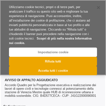
Siti del gruppo
Carriere
Utilizziamo cookie tecnici, propri o di terze parti, per
analizzare il traffico su questo sito web e migliorare la tua
esperienza di navigazione. Puoi acconsentire, inoltre,
all’installazione dei cookie di profilazione, che ci aiutano ad
inviarti pubblicità personalizzata in base al tuo profilo e alle
tue abitudini di navigazione. Cliccando su “Rifiuta tutti” o
A
A
A
chiudendo il banner puoi procedere nella navigazione con i
soli cookie tecnici.
Scopri di più nella nostra Informativa
sui cookie.
Impostazione cookie
>
>
>
Home
Esiti
Lavori
@DAC.0361.2024
Rifiuta tutti
@DAC.0361.2024
Accetta tutti i cookie
AVVISO DI APPALTO AGGIUDICATO
Accordo Quadro per la Progettazione esecutiva e realizzazione dei
lavori di opere civili e tecnologie connessi al potenziamento della
stazione di Venezia Mestre quale HUB di riconnessione urbana e
mobilità sostenibile. CIG: B4D577CECA - CUP: J41G22000090001