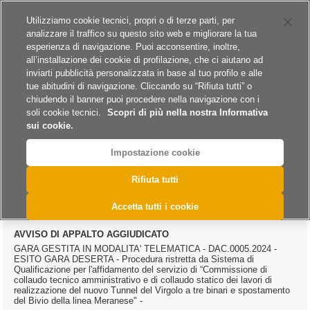
Siti del gruppo
Carriere
Utilizziamo cookie tecnici, propri o di terze parti, per
analizzare il traffico su questo sito web e migliorare la tua
esperienza di navigazione. Puoi acconsentire, inoltre,
all’installazione dei cookie di profilazione, che ci aiutano ad
inviarti pubblicità personalizzata in base al tuo profilo e alle
tue abitudini di navigazione. Cliccando su “Rifiuta tutti” o
A
A
A
chiudendo il banner puoi procedere nella navigazione con i
soli cookie tecnici.
Scopri di più nella nostra Informativa
sui cookie.
Impostazione cookie
>
>
>
Home
Esiti
Servizi
@DAC.0005.2024
Rifiuta tutti
@DAC.0005.2024
Accetta tutti i cookie
AVVISO DI APPALTO AGGIUDICATO
GARA GESTITA IN MODALITA' TELEMATICA - DAC.0005.2024 -
ESITO GARA DESERTA - Procedura ristretta da Sistema di
Qualificazione per l'affidamento del servizio di “Commissione di
collaudo tecnico amministrativo e di collaudo statico dei lavori di
realizzazione del nuovo Tunnel del Virgolo a tre binari e spostamento
del Bivio della linea Meranese" -