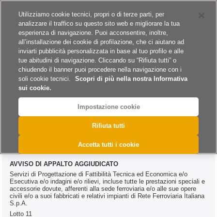
Siti del gruppo
Carriere
Utilizziamo cookie tecnici, propri o di terze parti, per
analizzare il traffico su questo sito web e migliorare la tua
esperienza di navigazione. Puoi acconsentire, inoltre,
all’installazione dei cookie di profilazione, che ci aiutano ad
inviarti pubblicità personalizzata in base al tuo profilo e alle
tue abitudini di navigazione. Cliccando su “Rifiuta tutti” o
A
A
A
chiudendo il banner puoi procedere nella navigazione con i
soli cookie tecnici.
Scopri di più nella nostra Informativa
sui cookie.
Impostazione cookie
>
>
>
Home
Esiti
Servizi
@DAC.0310.2023
Rifiuta tutti
@DAC.0310.2023
Accetta tutti i cookie
AVVISO DI APPALTO AGGIUDICATO
Servizi di Progettazione di Fattibilità Tecnica ed Economica e/o
Esecutiva e/o indagini e/o rilievi, incluse tutte le prestazioni speciali e
accessorie dovute, afferenti alla sede ferroviaria e/o alle sue opere
civili e/o a suoi fabbricati e relativi impianti di Rete Ferroviaria Italiana
S.p.A.
Lotto 11