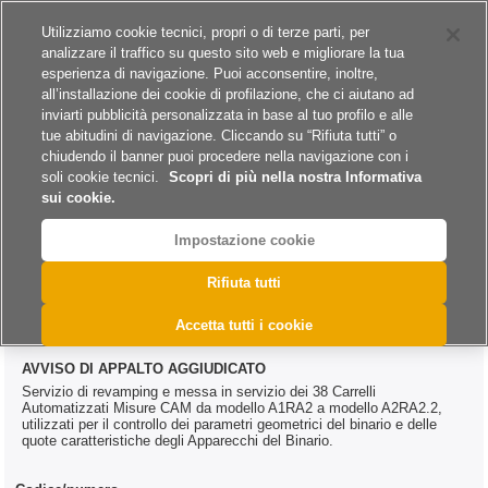
Siti del gruppo
Carriere
Utilizziamo cookie tecnici, propri o di terze parti, per
analizzare il traffico su questo sito web e migliorare la tua
esperienza di navigazione. Puoi acconsentire, inoltre,
all’installazione dei cookie di profilazione, che ci aiutano ad
inviarti pubblicità personalizzata in base al tuo profilo e alle
tue abitudini di navigazione. Cliccando su “Rifiuta tutti” o
A
A
A
chiudendo il banner puoi procedere nella navigazione con i
soli cookie tecnici.
Scopri di più nella nostra Informativa
sui cookie.
Impostazione cookie
>
>
>
Home
Esiti
Servizi
@DAC.0545.2025
Rifiuta tutti
@DAC.0545.2025
Accetta tutti i cookie
AVVISO DI APPALTO AGGIUDICATO
Servizio di revamping e messa in servizio dei 38 Carrelli
Automatizzati Misure CAM da modello A1RA2 a modello A2RA2.2,
utilizzati per il controllo dei parametri geometrici del binario e delle
quote caratteristiche degli Apparecchi del Binario.