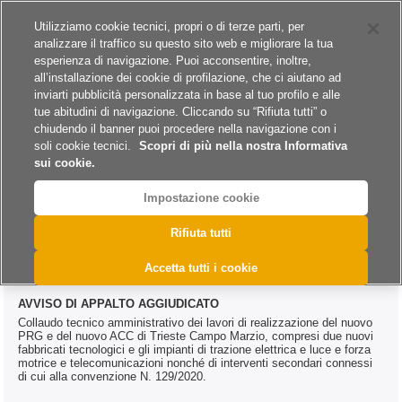
Siti del gruppo
Carriere
Utilizziamo cookie tecnici, propri o di terze parti, per
analizzare il traffico su questo sito web e migliorare la tua
esperienza di navigazione. Puoi acconsentire, inoltre,
all’installazione dei cookie di profilazione, che ci aiutano ad
inviarti pubblicità personalizzata in base al tuo profilo e alle
tue abitudini di navigazione. Cliccando su “Rifiuta tutti” o
A
A
A
chiudendo il banner puoi procedere nella navigazione con i
soli cookie tecnici.
Scopri di più nella nostra Informativa
sui cookie.
Impostazione cookie
>
>
>
Home
Esiti
Servizi
@DAC.0637.2025
Rifiuta tutti
@DAC.0637.2025
Accetta tutti i cookie
AVVISO DI APPALTO AGGIUDICATO
Collaudo tecnico amministrativo dei lavori di realizzazione del nuovo
PRG e del nuovo ACC di Trieste Campo Marzio, compresi due nuovi
fabbricati tecnologici e gli impianti di trazione elettrica e luce e forza
motrice e telecomunicazioni nonché di interventi secondari connessi
di cui alla convenzione N. 129/2020.