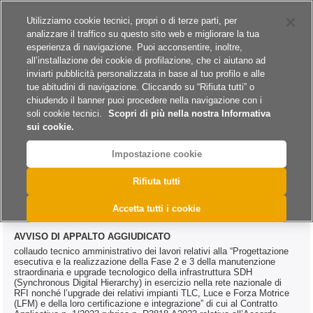
Siti del gruppo
Carriere
Utilizziamo cookie tecnici, propri o di terze parti, per
analizzare il traffico su questo sito web e migliorare la tua
esperienza di navigazione. Puoi acconsentire, inoltre,
all’installazione dei cookie di profilazione, che ci aiutano ad
inviarti pubblicità personalizzata in base al tuo profilo e alle
tue abitudini di navigazione. Cliccando su “Rifiuta tutti” o
A
A
A
chiudendo il banner puoi procedere nella navigazione con i
soli cookie tecnici.
Scopri di più nella nostra Informativa
sui cookie.
Impostazione cookie
>
>
>
Home
Esiti
Servizi
@DAC.0671.2025
Rifiuta tutti
@DAC.0671.2025
Accetta tutti i cookie
AVVISO DI APPALTO AGGIUDICATO
collaudo tecnico amministrativo dei lavori relativi alla “Progettazione
esecutiva e la realizzazione della Fase 2 e 3 della manutenzione
straordinaria e upgrade tecnologico della infrastruttura SDH
(Synchronous Digital Hierarchy) in esercizio nella rete nazionale di
RFI nonché l’upgrade dei relativi impianti TLC, Luce e Forza Motrice
(LFM) e della loro certificazione e integrazione” di cui al Contratto