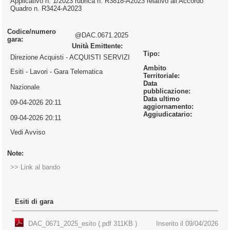
Applicativo n. 1/2023 rubrica n. R3818-A2023 relativo all’Accordo
Quadro n. R3424-A2023
Codice/numero
@DAC.0671.2025
gara:
Unità Emittente:
Tipo:
Direzione Acquisti - ACQUISTI SERVIZI
Ambito
Esiti - Lavori
- Gara Telematica
Territoriale:
Data
Nazionale
pubblicazione:
Data ultimo
09-04-2026 20:11
aggiornamento:
Aggiudicatario:
09-04-2026 20:11
Vedi Avviso
Note:
>> Link al bando
Esiti di gara
DAC_0671_2025_esito (.pdf 311KB )
Inserito il 09/04/2026