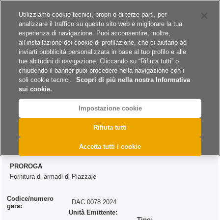
Siti del gruppo
Carriere
Utilizziamo cookie tecnici, propri o di terze parti, per
analizzare il traffico su questo sito web e migliorare la tua
esperienza di navigazione. Puoi acconsentire, inoltre,
all’installazione dei cookie di profilazione, che ci aiutano ad
inviarti pubblicità personalizzata in base al tuo profilo e alle
tue abitudini di navigazione. Cliccando su “Rifiuta tutti” o
A
A
A
chiudendo il banner puoi procedere nella navigazione con i
soli cookie tecnici.
Scopri di più nella nostra Informativa
sui cookie.
Impostazione cookie
>
>
>
>
Home
Archivio
Archivio Bandi e Avvisi
Forniture
@DAC.0078.2024
Rifiuta tutti
@DAC.0078.2024
Accetta tutti i cookie
PROROGA
Fornitura di armadi di Piazzale
Codice/numero
DAC.0078.2024
gara:
Unità Emittente:
Tipo: