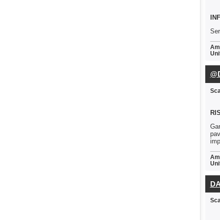
IN
Ser
Amb
Uni
@D
Sc
RI
Gar
pav
imp
Amb
Uni
DA
Sc