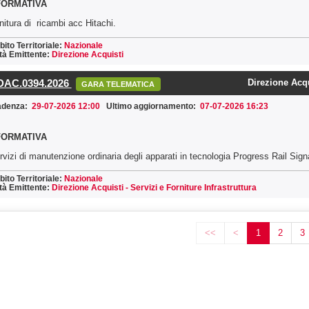
FORMATIVA
nitura di ricambi acc Hitachi.
ito Territoriale:
Nazionale
tà Emittente:
Direzione Acquisti
AC.0394.2026
Direzione Acqui
GARA TELEMATICA
adenza:
29-07-2026 12:00
Ultimo aggiornamento:
07-07-2026 16:23
FORMATIVA
rvizi di manutenzione ordinaria degli apparati in tecnologia Progress Rail Sign
ito Territoriale:
Nazionale
tà Emittente:
Direzione Acquisti - Servizi e Forniture Infrastruttura
<<
<
1
2
3