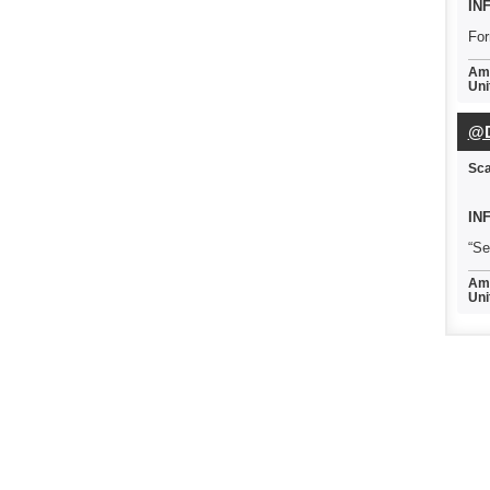
IN
For
Amb
Uni
@D
Sc
IN
“Se
Amb
Uni