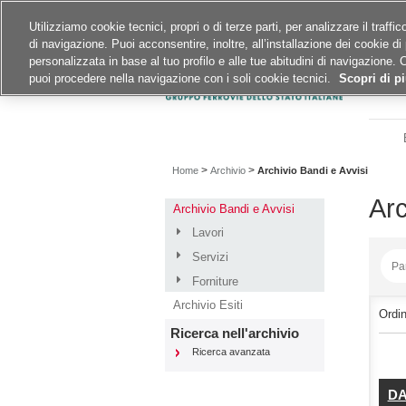
Siti del gruppo
Carriere
Utilizziamo cookie tecnici, propri o di terze parti, per analizzare il traff
di navigazione. Puoi acconsentire, inoltre, all’installazione dei cookie di 
A
A
A
personalizzata in base al tuo profilo e alle tue abitudini di navigazione. 
puoi procedere nella navigazione con i soli cookie tecnici.
Scopri di pi
>
>
Home
Archivio
Archivio Bandi e Avvisi
Arc
Archivio Bandi e Avvisi
Lavori
Servizi
Forniture
Archivio Esiti
Ordi
Ricerca nell'archivio
Ricerca avanzata
DA