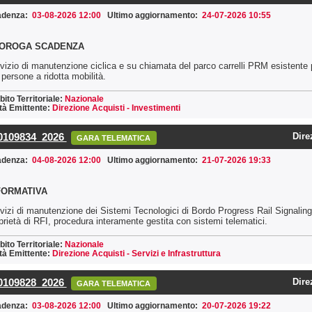
adenza:
03-08-2026 12:00
Ultimo aggiornamento:
24-07-2026 10:55
OROGA SCADENZA
vizio di manutenzione ciclica e su chiamata del parco carrelli PRM esistente p
 persone a ridotta mobilità.
ito Territoriale:
Nazionale
tà Emittente:
Direzione Acquisti - Investimenti
0109834_2026
Dire
GARA TELEMATICA
adenza:
04-08-2026 12:00
Ultimo aggiornamento:
21-07-2026 19:33
FORMATIVA
vizi di manutenzione dei Sistemi Tecnologici di Bordo Progress Rail Signaling 
prietà di RFI, procedura interamente gestita con sistemi telematici.
ito Territoriale:
Nazionale
tà Emittente:
Direzione Acquisti - Servizi e Infrastruttura
0109828_2026
Dire
GARA TELEMATICA
adenza:
03-08-2026 12:00
Ultimo aggiornamento:
20-07-2026 19:22