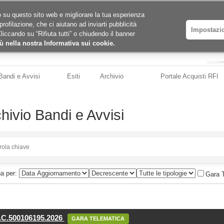
ico su questo sito web e migliorare la tua esperienza
profilazione, che ci aiutano ad inviarti pubblicità
Impostazi
Cliccando su “Rifiuta tutti” o chiudendo il banner
ù nella nostra Informativa sui cookie.
Bandi e Avvisi
Esiti
Archivio
Portale Acquisti RFI
hivio Bandi e Avvisi
na per:
Gara 
C.500106195.2026
GARA TELEMATICA