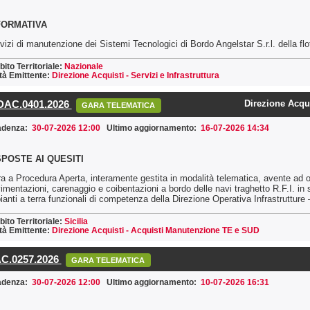
FORMATIVA
vizi di manutenzione dei Sistemi Tecnologici di Bordo Angelstar S.r.l. della flo
ito Territoriale:
Nazionale
tà Emittente:
Direzione Acquisti - Servizi e Infrastruttura
AC.0401.2026
Direzione Acqu
GARA TELEMATICA
adenza:
30-07-2026 12:00
Ultimo aggiornamento:
16-07-2026 14:34
SPOSTE AI QUESITI
a a Procedura Aperta, interamente gestita in modalità telematica, avente ad ogg
imentazioni, carenaggio e coibentazioni a bordo delle navi traghetto R.F.I. in s
ianti a terra funzionali di competenza della Direzione Operativa Infrastrutture
ito Territoriale:
Sicilia
tà Emittente:
Direzione Acquisti - Acquisti Manutenzione TE e SUD
C.0257.2026
GARA TELEMATICA
adenza:
30-07-2026 12:00
Ultimo aggiornamento:
10-07-2026 16:31