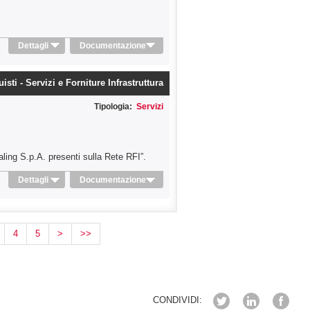
Dettagli
Documentazione
sti - Servizi e Forniture Infrastruttura
Tipologia:
Servizi
aling S.p.A. presenti sulla Rete RFI”.
Dettagli
Documentazione
4
5
>
>>
CONDIVIDI: