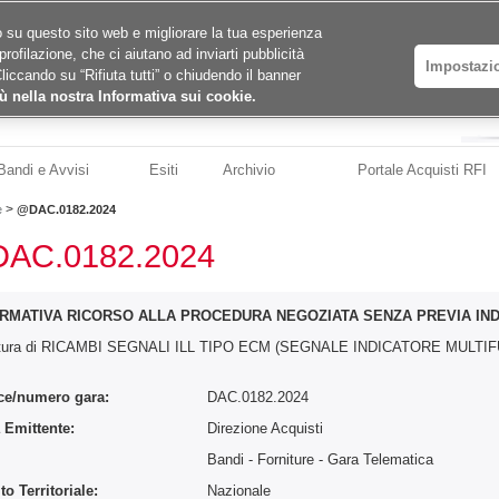
ico su questo sito web e migliorare la tua esperienza
profilazione, che ci aiutano ad inviarti pubblicità
Impostazi
Cliccando su “Rifiuta tutti” o chiudendo il banner
ù nella nostra Informativa sui cookie.
Bandi e Avvisi
Esiti
Archivio
Portale Acquisti RFI
>
e
@DAC.0182.2024
AC.0182.2024
RMATIVA RICORSO ALLA PROCEDURA NEGOZIATA SENZA PREVIA IND
itura di RICAMBI SEGNALI ILL TIPO ECM (SEGNALE INDICATORE MULTI
ce/numero gara:
DAC.0182.2024
 Emittente:
Direzione Acquisti
:
Bandi - Forniture
- Gara Telematica
o Territoriale:
Nazionale