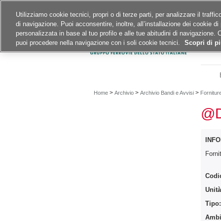
Siti del gruppo
Carriere
Utilizziamo cookie tecnici, propri o di terze parti, per analizzare il traff
di navigazione. Puoi acconsentire, inoltre, all’installazione dei cookie di 
A
A
A
personalizzata in base al tuo profilo e alle tue abitudini di navigazione. 
puoi procedere nella navigazione con i soli cookie tecnici.
Scopri di pi
>
>
>
Home
Archivio
Archivio Bandi e Avvisi
Fornitur
@D
INFO
Forn
Codi
Unità
Tipo
Ambit