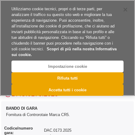
Siti del gruppo
Carriere
Utilizziamo cookie tecnici, propri o di terze parti, per
analizzare il traffico su questo sito web e migliorare la tua
esperienza di navigazione. Puoi acconsentire, inoltre,
all’installazione dei cookie di profilazione, che ci aiutano ad
inviarti pubblicità personalizzata in base al tuo profilo e alle
tue abitudini di navigazione. Cliccando su “Rifiuta tutti” o
A
A
A
chiudendo il banner puoi procedere nella navigazione con i
soli cookie tecnici.
Scopri di più nella nostra Informativa
sui cookie.
Impostazione cookie
>
>
>
>
Home
Archivio
Archivio Bandi e Avvisi
Forniture
Rifiuta tutti
>
Archivio Bandi e Avvisi - Forniture 2025
@DAC.0173.2025
Accetta tutti i cookie
@DAC.0173.2025
BANDO DI GARA
Fornitura di Controrotaie Marca CR5.
Codice/numero
DAC.0173.2025
gara: