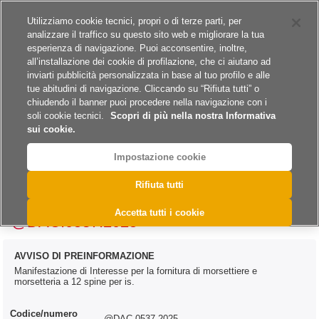
Siti del gruppo
Carriere
Utilizziamo cookie tecnici, propri o di terze parti, per
analizzare il traffico su questo sito web e migliorare la tua
esperienza di navigazione. Puoi acconsentire, inoltre,
all’installazione dei cookie di profilazione, che ci aiutano ad
inviarti pubblicità personalizzata in base al tuo profilo e alle
tue abitudini di navigazione. Cliccando su “Rifiuta tutti” o
A
A
A
chiudendo il banner puoi procedere nella navigazione con i
soli cookie tecnici.
Scopri di più nella nostra Informativa
sui cookie.
Impostazione cookie
>
>
>
>
Home
Archivio
Archivio Bandi e Avvisi
Forniture
Rifiuta tutti
>
Archivio Bandi e Avvisi - Forniture 2025
@DAC.0537.2025
Accetta tutti i cookie
@DAC.0537.2025
AVVISO DI PREINFORMAZIONE
Manifestazione di Interesse per la fornitura di morsettiere e
morsetteria a 12 spine per is.
Codice/numero
@DAC.0537.2025