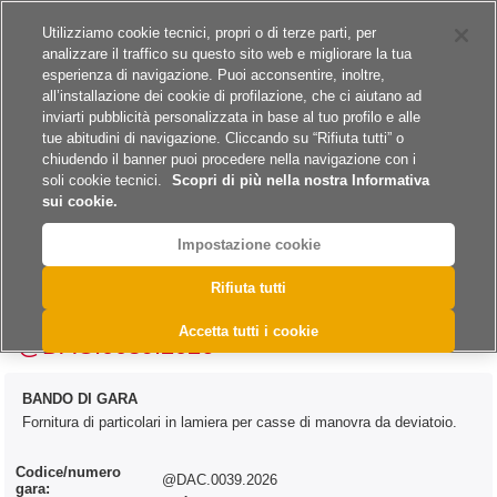
Siti del gruppo
Carriere
Utilizziamo cookie tecnici, propri o di terze parti, per
analizzare il traffico su questo sito web e migliorare la tua
esperienza di navigazione. Puoi acconsentire, inoltre,
all’installazione dei cookie di profilazione, che ci aiutano ad
inviarti pubblicità personalizzata in base al tuo profilo e alle
tue abitudini di navigazione. Cliccando su “Rifiuta tutti” o
A
A
A
chiudendo il banner puoi procedere nella navigazione con i
soli cookie tecnici.
Scopri di più nella nostra Informativa
sui cookie.
Impostazione cookie
>
>
>
>
Home
Archivio
Archivio Bandi e Avvisi
Forniture
Rifiuta tutti
>
Archivio Bandi e Avvisi - Forniture 2026
@DAC.0039.2026
Accetta tutti i cookie
@DAC.0039.2026
BANDO DI GARA
Fornitura di particolari in lamiera per casse di manovra da deviatoio.
Codice/numero
@DAC.0039.2026
gara: