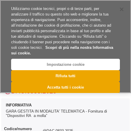
Siti del gruppo
Carriere
Utilizziamo cookie tecnici, propri o di terze parti, per
analizzare il traffico su questo sito web e migliorare la tua
esperienza di navigazione. Puoi acconsentire, inoltre,
all’installazione dei cookie di profilazione, che ci aiutano ad
inviarti pubblicità personalizzata in base al tuo profilo e alle
tue abitudini di navigazione. Cliccando su “Rifiuta tutti” o
A
A
A
chiudendo il banner puoi procedere nella navigazione con i
soli cookie tecnici.
Scopri di più nella nostra Informativa
sui cookie.
Impostazione cookie
>
>
>
>
Home
Archivio
Archivio Bandi e Avvisi
Forniture
Rifiuta tutti
>
Archivio Bandi e Avvisi - Forniture 2026
@DAC.0833.2025
Accetta tutti i cookie
@DAC.0833.2025
INFORMATIVA
GARA GESTITA IN MODALITA' TELEMATICA - Fornitura di
"Dispositivi RA a molla”
Codice/numero
@DAC.0833.2025