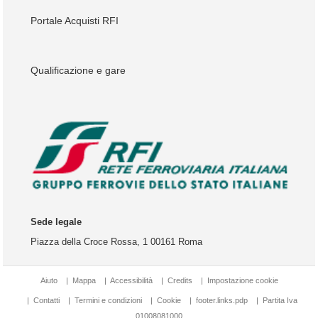
Portale Acquisti RFI
Qualificazione e gare
Sede legale
Piazza della Croce Rossa, 1 00161 Roma
Aiuto
|
Mappa
|
Accessibilità
|
Credits
|
Impostazione cookie
|
Contatti
|
Termini e condizioni
|
Cookie
|
footer.links.pdp
|
Partita Iva
01008081000