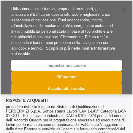
Siti del gruppo
Carriere
Utilizziamo cookie tecnici, propri o di terze parti, per
analizzare il traffico su questo sito web e migliorare la tua
esperienza di navigazione. Puoi acconsentire, inoltre,
all’installazione dei cookie di profilazione, che ci aiutano ad
inviarti pubblicità personalizzata in base al tuo profilo e alle
tue abitudini di navigazione. Cliccando su “Rifiuta tutti” o
A
A
A
chiudendo il banner puoi procedere nella navigazione con i
soli cookie tecnici.
Scopri di più nella nostra Informativa
sui cookie.
Impostazione cookie
>
>
>
>
Home
Archivio
Archivio Bandi e Avvisi
Lavori
@DAC.0102.2024
Rifiuta tutti
@DAC.0102.2024
Accetta tutti i cookie
RISPOSTE AI QUESITI
procedura ristretta indetta da Sistema di Qualificazione di
FERSERVIZI S.p.A. Sottosistema Lavori “LAV 1-LAV” Categoria LAV-
01 OG1 - Edifici civili e industriali, DAC n.0102.2024 per l’affidamento
dell’ Accordo Quadro per la progettazione esecutiva ed esecuzione di
lavori per la manutenzione straordinaria del Fabbricato Viaggiatori e
delle Aree Esterne a servizio dell’esercizio ferroviario comprensivi dei