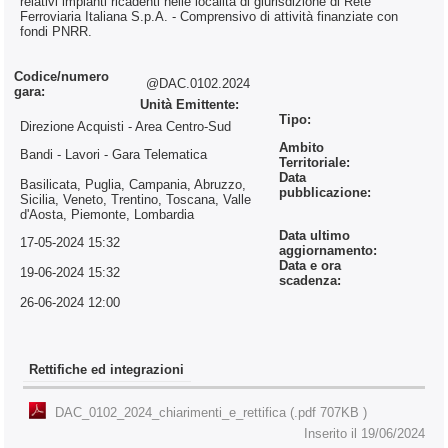
relativi impianti ricadenti nelle località di giurisdizione di Rete
Ferroviaria Italiana S.p.A. - Comprensivo di attività finanziate con
fondi PNRR.
Codice/numero
@DAC.0102.2024
gara:
Unità Emittente:
Tipo:
Direzione Acquisti - Area Centro-Sud
Ambito
Bandi - Lavori
- Gara Telematica
Territoriale:
Data
Basilicata, Puglia, Campania, Abruzzo,
pubblicazione:
Sicilia, Veneto, Trentino, Toscana, Valle
d'Aosta, Piemonte, Lombardia
Data ultimo
17-05-2024 15:32
aggiornamento:
Data e ora
19-06-2024 15:32
scadenza:
26-06-2024 12:00
Rettifiche ed integrazioni
DAC_0102_2024_chiarimenti_e_rettifica (.pdf 707KB )
Inserito il 19/06/2024