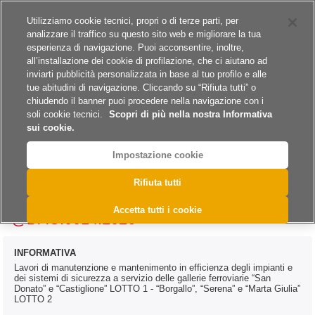
Siti del gruppo
Carriere
Utilizziamo cookie tecnici, propri o di terze parti, per
analizzare il traffico su questo sito web e migliorare la tua
esperienza di navigazione. Puoi acconsentire, inoltre,
all’installazione dei cookie di profilazione, che ci aiutano ad
inviarti pubblicità personalizzata in base al tuo profilo e alle
tue abitudini di navigazione. Cliccando su “Rifiuta tutti” o
A
A
A
chiudendo il banner puoi procedere nella navigazione con i
soli cookie tecnici.
Scopri di più nella nostra Informativa
sui cookie.
Impostazione cookie
>
>
>
>
Home
Archivio
Archivio Bandi e Avvisi
Lavori
Rifiuta tutti
>
Archivio Bandi e Avvisi - Lavori 2026
@DAC.0014.2026
Accetta tutti i cookie
@DAC.0014.2026
INFORMATIVA
Lavori di manutenzione e mantenimento in efficienza degli impianti e
dei sistemi di sicurezza a servizio delle gallerie ferroviarie “San
Donato” e “Castiglione” LOTTO 1 - “Borgallo”, “Serena” e “Marta Giulia”
LOTTO 2