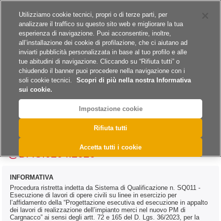
Siti del gruppo
Carriere
Utilizziamo cookie tecnici, propri o di terze parti, per
analizzare il traffico su questo sito web e migliorare la tua
esperienza di navigazione. Puoi acconsentire, inoltre,
all’installazione dei cookie di profilazione, che ci aiutano ad
inviarti pubblicità personalizzata in base al tuo profilo e alle
tue abitudini di navigazione. Cliccando su “Rifiuta tutti” o
A
A
A
chiudendo il banner puoi procedere nella navigazione con i
soli cookie tecnici.
Scopri di più nella nostra Informativa
sui cookie.
Impostazione cookie
>
>
>
>
Home
Archivio
Archivio Bandi e Avvisi
Lavori
Rifiuta tutti
>
Archivio Bandi e Avvisi - Lavori 2026
@DAC.0204.2026
Accetta tutti i cookie
@DAC.0204.2026
INFORMATIVA
Procedura ristretta indetta da Sistema di Qualificazione n. SQ011 -
Esecuzione di lavori di opere civili su linee in esercizio per
l’affidamento della “Progettazione esecutiva ed esecuzione in appalto
dei lavori di realizzazione dell’impianto merci nel nuovo PM di
Cargnacco” ai sensi degli artt. 72 e 165 del D. Lgs. 36/2023, per la