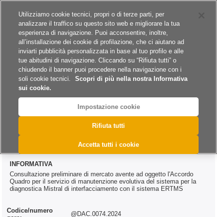
Siti del gruppo
Carriere
Utilizziamo cookie tecnici, propri o di terze parti, per
analizzare il traffico su questo sito web e migliorare la tua
esperienza di navigazione. Puoi acconsentire, inoltre,
all’installazione dei cookie di profilazione, che ci aiutano ad
inviarti pubblicità personalizzata in base al tuo profilo e alle
tue abitudini di navigazione. Cliccando su “Rifiuta tutti” o
A
A
A
chiudendo il banner puoi procedere nella navigazione con i
soli cookie tecnici.
Scopri di più nella nostra Informativa
sui cookie.
Impostazione cookie
>
>
>
>
Home
Archivio
Archivio Bandi e Avvisi
Servizi
@DAC.0074.2024
Rifiuta tutti
@DAC.0074.2024
Accetta tutti i cookie
INFORMATIVA
Consultazione preliminare di mercato avente ad oggetto l'Accordo
Quadro per il servizio di manutenzione evolutiva del sistema per la
diagnostica Mistral di interfacciamento con il sistema ERTMS
Codice/numero
@DAC.0074.2024