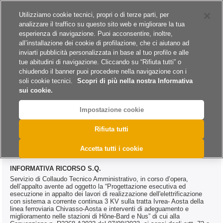
Siti del gruppo
Carriere
Utilizziamo cookie tecnici, propri o di terze parti, per
analizzare il traffico su questo sito web e migliorare la tua
esperienza di navigazione. Puoi acconsentire, inoltre,
all’installazione dei cookie di profilazione, che ci aiutano ad
inviarti pubblicità personalizzata in base al tuo profilo e alle
tue abitudini di navigazione. Cliccando su “Rifiuta tutti” o
A
A
A
chiudendo il banner puoi procedere nella navigazione con i
soli cookie tecnici.
Scopri di più nella nostra Informativa
sui cookie.
Impostazione cookie
>
>
>
>
Home
Archivio
Archivio Bandi e Avvisi
Servizi
@DAC.0300.2024
Rifiuta tutti
@DAC.0300.2024
Accetta tutti i cookie
INFORMATIVA RICORSO S.Q.
Servizio di Collaudo Tecnico Amministrativo, in corso d’opera,
dell’appalto avente ad oggetto la “Progettazione esecutiva ed
esecuzione in appalto dei lavori di realizzazione dell'elettrificazione
con sistema a corrente continua 3 KV sulla tratta Ivrea- Aosta della
linea ferroviaria Chivasso-Aosta e interventi di adeguamento e
miglioramento nelle stazioni di Hône-Bard e Nus” di cui alla