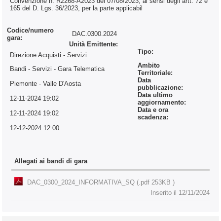
Convenzione n. R2268-A2023 del 07/08/2023, ai sensi degli artt. 72 e
165 del D. Lgs. 36/2023, per la parte applicabil
Codice/numero
DAC.0300.2024
gara:
Unità Emittente:
Tipo:
Direzione Acquisti - Servizi
Ambito
Bandi - Servizi
- Gara Telematica
Territoriale:
Data
Piemonte - Valle D'Aosta
pubblicazione:
Data ultimo
12-11-2024 19:02
aggiornamento:
Data e ora
12-11-2024 19:02
scadenza:
12-12-2024 12:00
Allegati ai bandi di gara
DAC_0300_2024_INFORMATIVA_SQ (.pdf 253KB )
Inserito il 12/11/2024