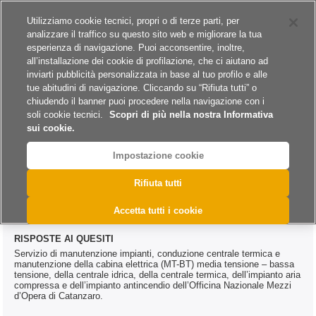
Siti del gruppo
Carriere
Utilizziamo cookie tecnici, propri o di terze parti, per
analizzare il traffico su questo sito web e migliorare la tua
esperienza di navigazione. Puoi acconsentire, inoltre,
all’installazione dei cookie di profilazione, che ci aiutano ad
inviarti pubblicità personalizzata in base al tuo profilo e alle
tue abitudini di navigazione. Cliccando su “Rifiuta tutti” o
A
A
A
chiudendo il banner puoi procedere nella navigazione con i
soli cookie tecnici.
Scopri di più nella nostra Informativa
sui cookie.
Impostazione cookie
>
>
>
>
Home
Archivio
Archivio Bandi e Avvisi
Servizi
DAC.0052.2024
Rifiuta tutti
DAC.0052.2024
Accetta tutti i cookie
RISPOSTE AI QUESITI
Servizio di manutenzione impianti, conduzione centrale termica e
manutenzione della cabina elettrica (MT-BT) media tensione – bassa
tensione, della centrale idrica, della centrale termica, dell’impianto aria
compressa e dell’impianto antincendio dell’Officina Nazionale Mezzi
d’Opera di Catanzaro.