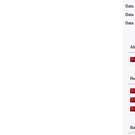
Data
Data
Data
Al
Re
Ba