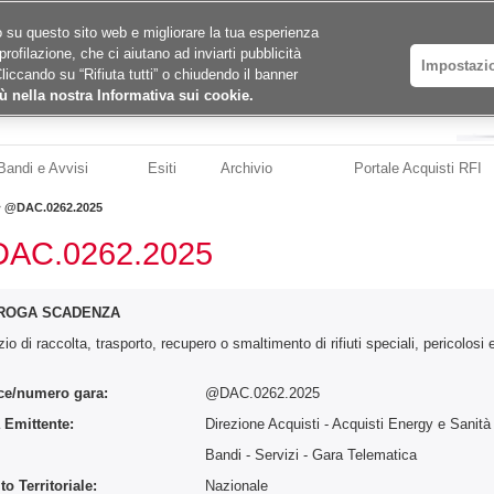
ico su questo sito web e migliorare la tua esperienza
profilazione, che ci aiutano ad inviarti pubblicità
Impostazi
Cliccando su “Rifiuta tutti” o chiudendo il banner
ù nella nostra Informativa sui cookie.
Bandi e Avvisi
Esiti
Archivio
Portale Acquisti RFI
>
@DAC.0262.2025
AC.0262.2025
ROGA SCADENZA
zio di raccolta, trasporto, recupero o smaltimento di rifiuti speciali, pericolosi 
ce/numero gara:
@DAC.0262.2025
 Emittente:
Direzione Acquisti - Acquisti Energy e Sanità
:
Bandi - Servizi
- Gara Telematica
o Territoriale:
Nazionale