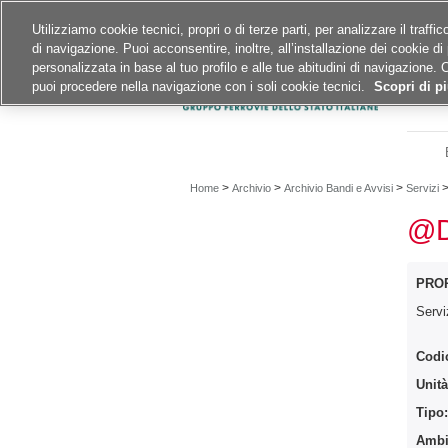
Siti del gruppo
Carriere
Utilizziamo cookie tecnici, propri o di terze parti, per analizzare il traff
di navigazione. Puoi acconsentire, inoltre, all’installazione dei cookie di 
A
A
A
personalizzata in base al tuo profilo e alle tue abitudini di navigazione. 
puoi procedere nella navigazione con i soli cookie tecnici.
Scopri di pi
>
>
>
Home
Archivio
Archivio Bandi e Avvisi
Servizi
@D
PRO
Servi
Codi
Unità
Tipo
Ambit