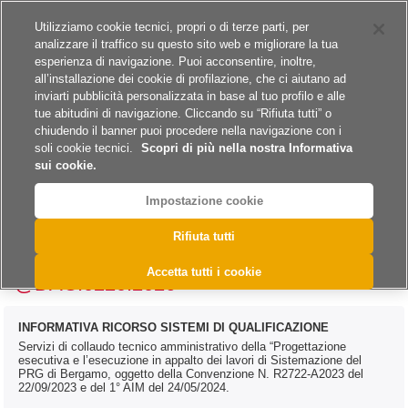
Siti del gruppo
Carriere
Utilizziamo cookie tecnici, propri o di terze parti, per
analizzare il traffico su questo sito web e migliorare la tua
esperienza di navigazione. Puoi acconsentire, inoltre,
all’installazione dei cookie di profilazione, che ci aiutano ad
inviarti pubblicità personalizzata in base al tuo profilo e alle
tue abitudini di navigazione. Cliccando su “Rifiuta tutti” o
A
A
A
chiudendo il banner puoi procedere nella navigazione con i
soli cookie tecnici.
Scopri di più nella nostra Informativa
sui cookie.
Impostazione cookie
>
>
>
>
Home
Archivio
Archivio Bandi e Avvisi
Servizi
Rifiuta tutti
>
Archivio Bandi e Avvisi - Servizi 2026
@DAC.0220.2026
Accetta tutti i cookie
@DAC.0220.2026
INFORMATIVA RICORSO SISTEMI DI QUALIFICAZIONE
Servizi di collaudo tecnico amministrativo della “Progettazione
esecutiva e l’esecuzione in appalto dei lavori di Sistemazione del
PRG di Bergamo, oggetto della Convenzione N. R2722-A2023 del
22/09/2023 e del 1° AIM del 24/05/2024.