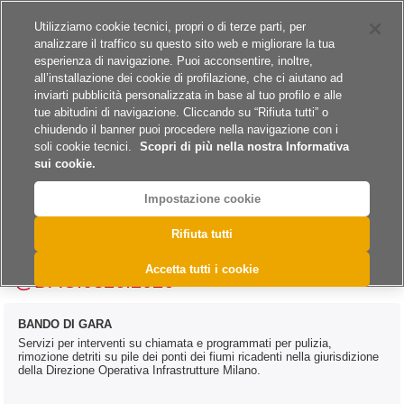
Siti del gruppo
Carriere
Utilizziamo cookie tecnici, propri o di terze parti, per
analizzare il traffico su questo sito web e migliorare la tua
esperienza di navigazione. Puoi acconsentire, inoltre,
all’installazione dei cookie di profilazione, che ci aiutano ad
inviarti pubblicità personalizzata in base al tuo profilo e alle
tue abitudini di navigazione. Cliccando su “Rifiuta tutti” o
A
A
A
chiudendo il banner puoi procedere nella navigazione con i
soli cookie tecnici.
Scopri di più nella nostra Informativa
sui cookie.
Impostazione cookie
>
>
>
>
Home
Archivio
Archivio Bandi e Avvisi
Servizi
Rifiuta tutti
>
Archivio Bandi e Avvisi - Servizi 2026
@DAC.0326.2026
Accetta tutti i cookie
@DAC.0326.2026
BANDO DI GARA
Servizi per interventi su chiamata e programmati per pulizia,
rimozione detriti su pile dei ponti dei fiumi ricadenti nella giurisdizione
della Direzione Operativa Infrastrutture Milano.