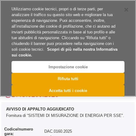
Siti del gruppo
Carriere
Utilizziamo cookie tecnici, propri o di terze parti, per
analizzare il traffico su questo sito web e migliorare la tua
esperienza di navigazione. Puoi acconsentire, inoltre,
all’installazione dei cookie di profilazione, che ci aiutano ad
inviarti pubblicità personalizzata in base al tuo profilo e alle
tue abitudini di navigazione. Cliccando su “Rifiuta tutti” o
A
A
A
chiudendo il banner puoi procedere nella navigazione con i
soli cookie tecnici.
Scopri di più nella nostra Informativa
sui cookie.
Impostazione cookie
>
>
>
>
>
Home
Archivio
Archivio Esiti
Forniture
Archivio Esiti - Forniture 2025
Rifiuta tutti
@DAC.0160.2025
Accetta tutti i cookie
@DAC.0160.2025
AVVISO DI APPALTO AGGIUDICATO
Fornitura di “SISTEMI DI MISURAZIONE DI ENERGIA PER SSE".
Codice/numero
DAC.0160.2025
gara: