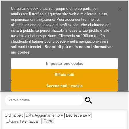
Siti del gruppo
Carriere
Utilizziamo cookie tecnici, propri o di terze parti, per
analizzare il traffico su questo sito web e migliorare la tua
esperienza di navigazione. Puoi acconsentire, inoltre,
all’installazione dei cookie di profilazione, che ci aiutano ad
inviarti pubblicità personalizzata in base al tuo profilo e alle
tue abitudini di navigazione. Cliccando su “Rifiuta tutti” o
A
A
A
chiudendo il banner puoi procedere nella navigazione con i
soli cookie tecnici.
Scopri di più nella nostra Informativa
sui cookie.
Impostazione cookie
>
>
>
>
Home
Archivio
Archivio Esiti
Lavori
Archivio Esiti - Lavori 2019
Rifiuta tutti
Archivio Esiti - Lavori 2019
Accetta tutti i cookie
Ordina per:
Gara Telematica