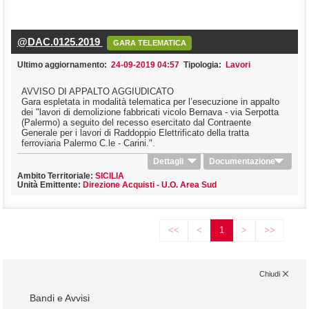
@DAC.0125.2019
GARA TELEMATICA
Ultimo aggiornamento:
24-09-2019 04:57
Tipologia:
Lavori
AVVISO DI APPALTO AGGIUDICATO
Gara espletata in modalità telematica per l’esecuzione in appalto
dei "lavori di demolizione fabbricati vicolo Bernava - via Serpotta
(Palermo) a seguito del recesso esercitato dal Contraente
Generale per i lavori di Raddoppio Elettrificato della tratta
ferroviaria Palermo C.le - Carini.".
Dettagli
Documentazione
Ambito Territoriale:
SICILIA
Unità Emittente:
Direzione Acquisti - U.O. Area Sud
<<
<
1
>
>>
Chiudi
Bandi e Avvisi