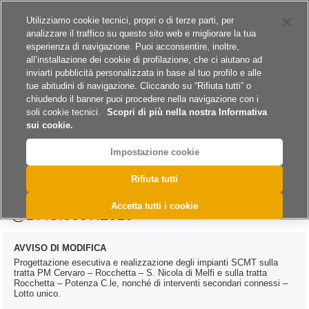
Siti del gruppo
Carriere
Utilizziamo cookie tecnici, propri o di terze parti, per
analizzare il traffico su questo sito web e migliorare la tua
esperienza di navigazione. Puoi acconsentire, inoltre,
all’installazione dei cookie di profilazione, che ci aiutano ad
inviarti pubblicità personalizzata in base al tuo profilo e alle
tue abitudini di navigazione. Cliccando su “Rifiuta tutti” o
A
A
A
chiudendo il banner puoi procedere nella navigazione con i
soli cookie tecnici.
Scopri di più nella nostra Informativa
sui cookie.
Impostazione cookie
>
>
>
>
>
Home
Archivio
Archivio Esiti
Lavori
Archivio Esiti - Lavori 2020
Rifiuta tutti
@DAC.0097.2019
Accetta tutti i cookie
@DAC.0097.2019
AVVISO DI MODIFICA
Progettazione esecutiva e realizzazione degli impianti SCMT sulla
tratta PM Cervaro – Rocchetta – S. Nicola di Melfi e sulla tratta
Rocchetta – Potenza C.le, nonché di interventi secondari connessi –
Lotto unico.