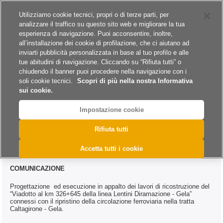
Siti del gruppo
Carriere
Utilizziamo cookie tecnici, propri o di terze parti, per
analizzare il traffico su questo sito web e migliorare la tua
esperienza di navigazione. Puoi acconsentire, inoltre,
all’installazione dei cookie di profilazione, che ci aiutano ad
inviarti pubblicità personalizzata in base al tuo profilo e alle
tue abitudini di navigazione. Cliccando su “Rifiuta tutti” o
A
A
A
chiudendo il banner puoi procedere nella navigazione con i
soli cookie tecnici.
Scopri di più nella nostra Informativa
sui cookie.
Impostazione cookie
>
>
>
Home
Bandi e Avvisi
Lavori
@DAC.0131.2020
Rifiuta tutti
@DAC.0131.2020
Accetta tutti i cookie
COMUNICAZIONE
Progettazione ed esecuzione in appalto dei lavori di ricostruzione del
“Viadotto al km 326+645 della linea Lentini Diramazione - Gela”
connessi con il ripristino della circolazione ferroviaria nella tratta
Caltagirone - Gela.