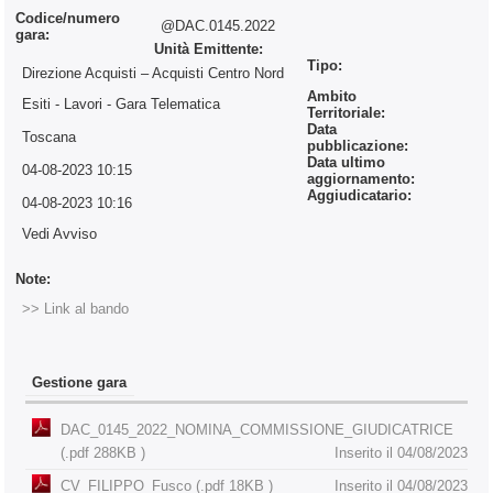
Codice/numero
@DAC.0145.2022
gara:
Unità Emittente:
Tipo:
Direzione Acquisti – Acquisti Centro Nord
Ambito
Esiti - Lavori
- Gara Telematica
Territoriale:
Data
Toscana
pubblicazione:
Data ultimo
04-08-2023 10:15
aggiornamento:
Aggiudicatario:
04-08-2023 10:16
Vedi Avviso
Note:
>> Link al bando
Gestione gara
DAC_0145_2022_NOMINA_COMMISSIONE_GIUDICATRICE
(.pdf 288KB )
Inserito il 04/08/2023
CV_FILIPPO_Fusco (.pdf 18KB )
Inserito il 04/08/2023