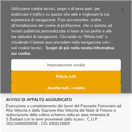
Siti del gruppo
Carriere
Utilizziamo cookie tecnici, propri o di terze parti, per
analizzare il traffico su questo sito web e migliorare la tua
esperienza di navigazione. Puoi acconsentire, inoltre,
all’installazione dei cookie di profilazione, che ci aiutano ad
inviarti pubblicità personalizzata in base al tuo profilo e alle
tue abitudini di navigazione. Cliccando su “Rifiuta tutti” o
A
A
A
chiudendo il banner puoi procedere nella navigazione con i
soli cookie tecnici.
Scopri di più nella nostra Informativa
sui cookie.
Impostazione cookie
>
>
>
Home
Esiti
Lavori
@DAC.0145.2022
Rifiuta tutti
@DAC.0145.2022
Accetta tutti i cookie
AVVISO DI APPALTO AGGIUDICATO
Esecuzione e completamento dei lavori del Passante Ferroviario ad
Alta Velocità e della Stazione Alta Velocità del Nodo di Firenze e
realizzazione della collina schermo nella ex area mineraria di
S.Barbara con le terre provenienti dallo scavo. C.U.P.:
J91C04000000008 - CIG 93591338DF.